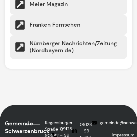
Meier Magazin
Franken Fernsehen
Nürnberger Nachrichten/Zeitung
(Nordbayern.de)
Gemeinde
Regensburger
gemeinde@schwar
09128
09128
Straße 16
Schwarzenbruck
– 99
Impressum
– 99
90592