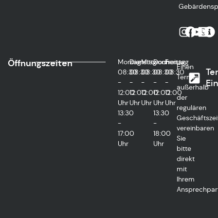
Gebärdensp
Öffnungszeiten
Montag
Dienstag
Mittwoch
Donnerstag
Freitag
Einen
Te
08:30
08:30
08:30
08:30
08:30
Termin
-
-
-
-
-
Ei
außerhalb
12:00
12:00
12:00
12:00
12:00
der
Uhr
Uhr
Uhr
Uhr
Uhr
regulären
13:30
13:30
Geschäftszei
-
-
vereinbaren
17:00
18:00
Sie
Uhr
Uhr
bitte
direkt
mit
Ihrem
Ansprechpart