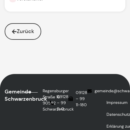
Zurück
Gemeinde
Regensburger
gemeinde@schwar
09128
09128
Straße 16
Schwarzenbruck
– 99
Impressum
– 99
90592
11-180
11-0
Schwarzenbruck
Datenschutz
Erklärung zu