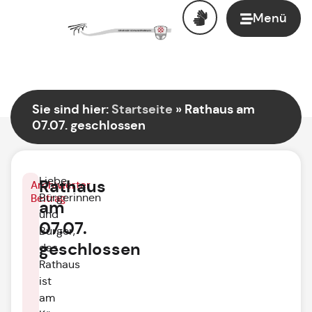
Menü
Sie sind hier:
Startseite
»
Rathaus am
07.07. geschlossen
Liebe
Rathaus
Archivierter
Bürgerinnen
Beitrag
am
und
07.07.
Bürger,
geschlossen
das
Rathaus
ist
am