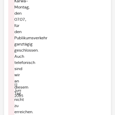
Kärwa-
Montag,
den
07.07.,
für
den
Publikumsverkehr
ganztägig
geschlossen.
Auch
telefonisch
sind
wir
an
17.
diesem
Juni
Tag
2025
nicht
zu
erreichen.