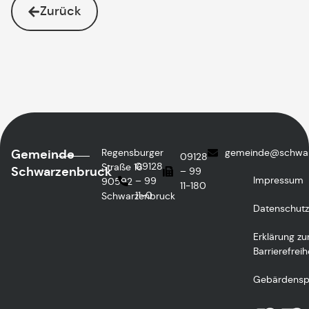
Zurück
Gemeinde
Regensburger
gemeinde@schwar
09128
09128
Straße 16
Schwarzenbruck
– 99
Impressum
– 99
90592
11-180
11-0
Schwarzenbruck
Datenschutz
Erklärung zu
Barrierefreih
Gebärdensp