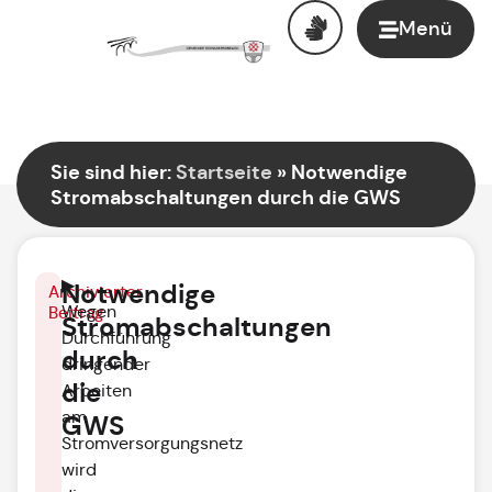
Menü
Sie sind hier:
Startseite
»
Notwendige
Stromabschaltungen durch die GWS
▶
Notwendige
Archivierter
Wegen
Beitrag
Stromabschaltungen
Durchführung
durch
dringender
die
Arbeiten
am
GWS
Stromversorgungsnetz
wird