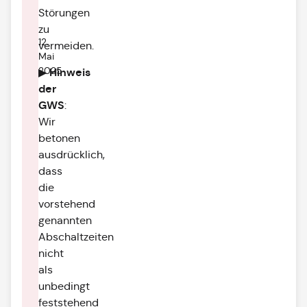
Störungen
zu
12.
vermeiden.
Mai
2025
Hinweis
▶
der
GWS
:
Wir
betonen
ausdrücklich,
dass
die
vorstehend
genannten
Abschaltzeiten
nicht
als
unbedingt
feststehend