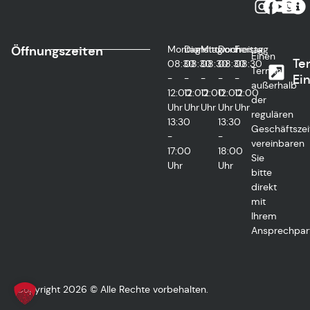
Öffnungszeiten
Montag
Dienstag
Mittwoch
Donnerstag
Freitag
Einen
Te
08:30
08:30
08:30
08:30
08:30
Termin
-
-
-
-
-
Ei
außerhalb
12:00
12:00
12:00
12:00
12:00
der
Uhr
Uhr
Uhr
Uhr
Uhr
regulären
13:30
13:30
Geschäftszei
-
-
vereinbaren
17:00
18:00
Sie
Uhr
Uhr
bitte
direkt
mit
Ihrem
Ansprechpart
Copyright 2026 © Alle Rechte vorbehalten.