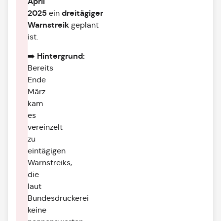
April
2025
dreitägiger
ein
Warnstreik
geplant
ist.
Hintergrund:
➡️
Bereits
Ende
März
kam
es
vereinzelt
zu
eintägigen
Warnstreiks,
die
laut
Bundesdruckerei
keine