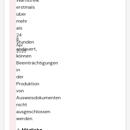
Warnstreik
erstmals
über
mehr
als
24
8.
Stunden
Apr.
andauert,
2025
können
Beeinträchtigungen
in
der
Produktion
von
Ausweisdokumenten
nicht
ausgeschlossen
werden.
Mögliche
⚠️