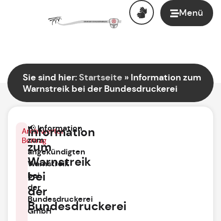
Menü
Sie sind hier:
Startseite
»
Information zum
Warnstreik bei der Bundesdruckerei
Information
📢
Information
Archivierter
zum
Beitrag
zum
angekündigten
Warnstreik
Warnstreik
bei
bei
der
der
Bundesdruckerei
Bundesdruckerei
GmbH